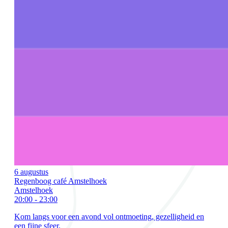
6 augustus
Regenboog café Amstelhoek
Amstelhoek
20:00 - 23:00
Kom langs voor een avond vol ontmoeting, gezelligheid en
een fijne sfeer.