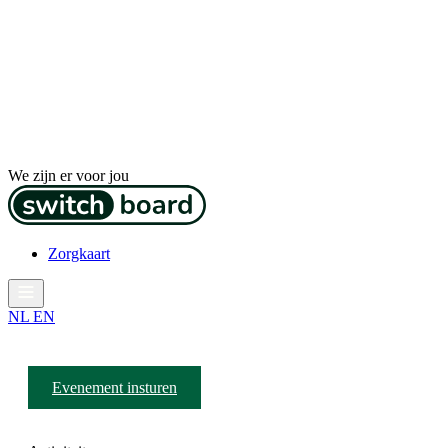
We zijn er voor jou
Zorgkaart
NL
EN
Evenement insturen