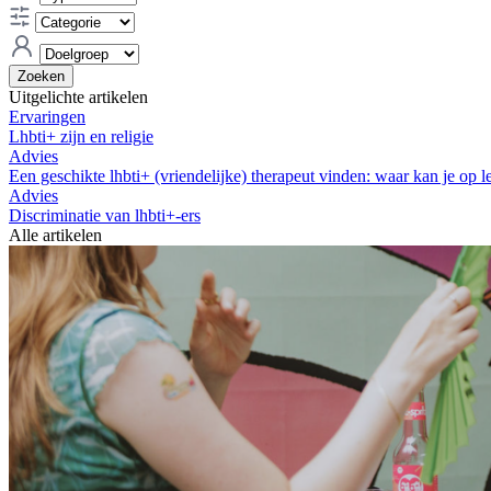
Zoeken
Uitgelichte artikelen
Ervaringen
Lhbti+ zijn en religie
Advies
Een geschikte lhbti+ (vriendelijke) therapeut vinden: waar kan je op l
Advies
Discriminatie van lhbti+-ers
Alle artikelen