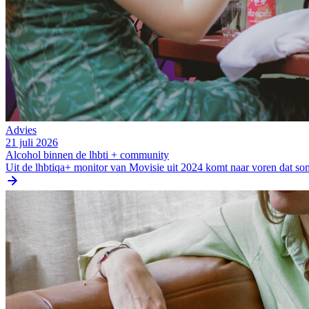
Advies
21 juli 2026
Alcohol binnen de lhbti + community
Uit de lhbtiqa+ monitor van Movisie uit 2024 komt naar voren dat s