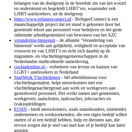
belangen van de doelgroep in de breedste zin van het woord
en ondersteunt en begeleidt LHBT’ers, waaronder ook
LHBT-asielzoekers, uit de doelgroep
https://www.refugeeconnect.nl
– RefugeeConnect is een
maatschappelijk project dat tot stand is gekomen door het
groeiende tekort aan personeel voor bedrijven en het grote
onbenutte arbeidspotentieel van bewoners van het AZC
verandering-binnenuit
– de alliantie ‘Verandering van
binnenuit’ werkt aan gelijkheid, veiligheid en acceptatie van
vrouwen en van LHBT’s en richt zich daarbij op de
migranten- en vluchtelingengemeenschappen in de
Nederlandse multiculturele samenleving
cocktailonline.nl
– verbeteren van levens en kansen van
LGBT+ asielzoekers in Nederland
StartWerk Vluchtelingen
– hét arbeidsbureau voor
vluchtelingentalent, helpt nieuwkomers met een
vluchtelingenachtergrond aan werk en werkgevers aan
gemotiveerd personeel. Het werkt samen met gemeenten,
werkgevers, taalscholen, taalcoaches, jobcoaches en
(vak)opleidingen
EOSN
– biedt nieuwkomers, zoals statushouders, (startende)
ondernemers en werkzoekenden, die een eigen bedrijf willen
starten of al een bedrijf hebben, hulp en diensten aan, die
ervoor zorgen dat je snel van start kan of je bedrijf kan laten
groeien