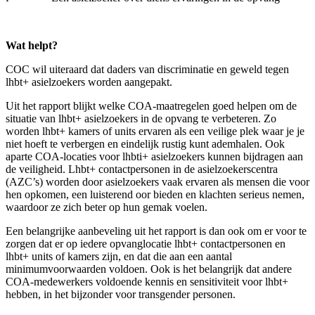
Wat helpt?
COC wil uiteraard dat daders van discriminatie en geweld tegen
lhbt+ asielzoekers worden aangepakt.
Uit het rapport blijkt welke COA-maatregelen goed helpen om de
situatie van lhbt+ asielzoekers in de opvang te verbeteren. Zo
worden lhbt+ kamers of units ervaren als een veilige plek waar je je
niet hoeft te verbergen en eindelijk rustig kunt ademhalen. Ook
aparte COA-locaties voor lhbti+ asielzoekers kunnen bijdragen aan
de veiligheid. Lhbt+ contactpersonen in de asielzoekerscentra
(AZC’s) worden door asielzoekers vaak ervaren als mensen die voor
hen opkomen, een luisterend oor bieden en klachten serieus nemen,
waardoor ze zich beter op hun gemak voelen.
Een belangrijke aanbeveling uit het rapport is dan ook om er voor te
zorgen dat er op iedere opvanglocatie lhbt+ contactpersonen en
lhbt+ units of kamers zijn, en dat die aan een aantal
minimumvoorwaarden voldoen. Ook is het belangrijk dat andere
COA-medewerkers voldoende kennis en sensitiviteit voor lhbt+
hebben, in het bijzonder voor transgender personen.