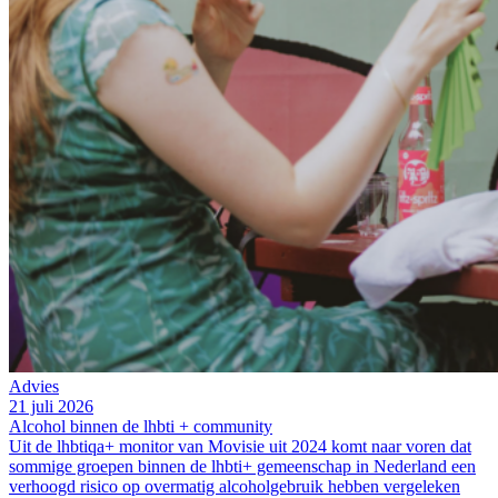
Advies
21 juli 2026
Alcohol binnen de lhbti + community
Uit de lhbtiqa+ monitor van Movisie uit 2024 komt naar voren dat
sommige groepen binnen de lhbti+ gemeenschap in Nederland een
verhoogd risico op overmatig alcoholgebruik hebben vergeleken