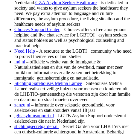
Nederland.
GZA Asylum Seeker Healthcare
– is dedicated to
society and wants to give asylum seekers the healthcare they
need. We pay extra attention to language and culture
differences, the asylum procedure, the living situation and the
healthcare needs of asylum seekers
Choices Support Center
– Choices offers a free anonymous
helpline and live chat service for LGBTQI+ asylum seekers
and status holders as well as psychological counseling and
practical help.
Need Help
– A resource to the LGBTI+ community who need
to protect themselves or find shelter
ind.nl
– officiële website van de Immigratie &
Naturalisatiedienst en dus van de overheid, maar met zeer
bruikbare informatie over alle zaken met betrekking tot
immigratie, gezinshereniging en naturalisatie.
Stichting Safehouses Melina Lamee
– Safehouses Melina
Lameé realiseert veilige huizen voor mensen en kinderen uit
de LHBTIQ-gemeenschap die verstoten zijn door hun familie
en daardoor op straat moeten overleven
zanzu.nl
– informatie over seksuele gezondheid, voor
asielzoekers en statushouders vanaf 18 jaar
lgbtasylumsupport.nl
– LGTB Asylum Support ondersteunt
asielzoekers die net in Nederland zijn
stichtingsecretgarden.nl
– Secret Garden voor LHBT’ers met
een etnisch-culturele achtergrond in Amsterdam. Behartigt