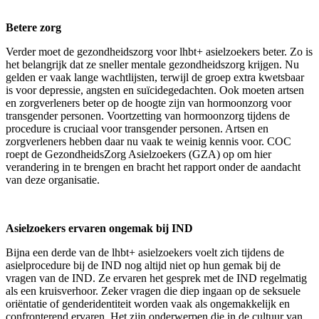
Betere zorg
Verder moet de gezondheidszorg voor lhbt+ asielzoekers beter. Zo is
het belangrijk dat ze sneller mentale gezondheidszorg krijgen. Nu
gelden er vaak lange wachtlijsten, terwijl de groep extra kwetsbaar
is voor depressie, angsten en suïcidegedachten. Ook moeten artsen
en zorgverleners beter op de hoogte zijn van hormoonzorg voor
transgender personen. Voortzetting van hormoonzorg tijdens de
procedure is cruciaal voor transgender personen. Artsen en
zorgverleners hebben daar nu vaak te weinig kennis voor. COC
roept de GezondheidsZorg Asielzoekers (GZA) op om hier
verandering in te brengen en bracht het rapport onder de aandacht
van deze organisatie.
Asielzoekers ervaren ongemak bij IND
Bijna een derde van de lhbt+ asielzoekers voelt zich tijdens de
asielprocedure bij de IND nog altijd niet op hun gemak bij de
vragen van de IND. Ze ervaren het gesprek met de IND regelmatig
als een kruisverhoor. Zeker vragen die diep ingaan op de seksuele
oriëntatie of genderidentiteit worden vaak als ongemakkelijk en
confronterend ervaren. Het zijn onderwerpen die in de cultuur van