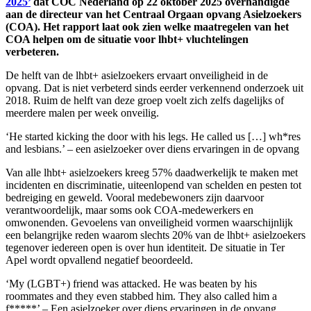
2025’
dat COC Nederland op 22 oktober 2025 overhandigde
aan de directeur van het Centraal Orgaan opvang Asielzoekers
(COA). Het rapport laat ook zien welke maatregelen van het
COA helpen om de situatie voor lhbt+ vluchtelingen
verbeteren.
De helft van de lhbt+ asielzoekers ervaart onveiligheid in de
opvang. Dat is niet verbeterd sinds eerder verkennend onderzoek uit
2018. Ruim de helft van deze groep voelt zich zelfs dagelijks of
meerdere malen per week onveilig.
‘He started kicking the door with his legs. He called us […] wh*res
and lesbians.’ – een asielzoeker over diens ervaringen in de opvang
Van alle lhbt+ asielzoekers kreeg 57% daadwerkelijk te maken met
incidenten en discriminatie, uiteenlopend van schelden en pesten tot
bedreiging en geweld. Vooral medebewoners zijn daarvoor
verantwoordelijk, maar soms ook COA-medewerkers en
omwonenden. Gevoelens van onveiligheid vormen waarschijnlijk
een belangrijke reden waarom slechts 20% van de lhbt+ asielzoekers
tegenover iedereen open is over hun identiteit. De situatie in Ter
Apel wordt opvallend negatief beoordeeld.
‘My (LGBT+) friend was attacked. He was beaten by his
roommates and they even stabbed him. They also called him a
f*****’ – Een asielzoeker over diens ervaringen in de opvang