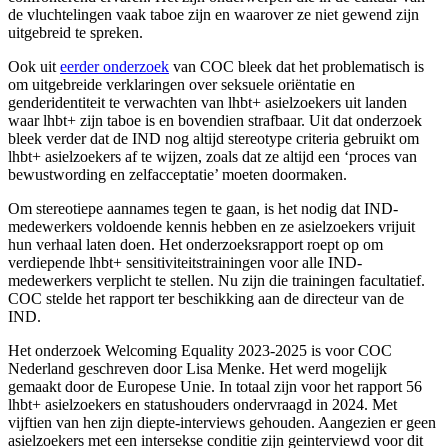
de vluchtelingen vaak taboe zijn en waarover ze niet gewend zijn
uitgebreid te spreken.
Ook uit
eerder onderzoek
van COC bleek dat het problematisch is
om uitgebreide verklaringen over seksuele oriëntatie en
genderidentiteit te verwachten van lhbt+ asielzoekers uit landen
waar lhbt+ zijn taboe is en bovendien strafbaar. Uit dat onderzoek
bleek verder dat de IND nog altijd stereotype criteria gebruikt om
lhbt+ asielzoekers af te wijzen, zoals dat ze altijd een ‘proces van
bewustwording en zelfacceptatie’ moeten doormaken.
Om stereotiepe aannames tegen te gaan, is het nodig dat IND-
medewerkers voldoende kennis hebben en ze asielzoekers vrijuit
hun verhaal laten doen. Het onderzoeksrapport roept op om
verdiepende lhbt+ sensitiviteitstrainingen voor alle IND-
medewerkers verplicht te stellen. Nu zijn die trainingen facultatief.
COC stelde het rapport ter beschikking aan de directeur van de
IND.
Het onderzoek Welcoming Equality 2023-2025 is voor COC
Nederland geschreven door Lisa Menke. Het werd mogelijk
gemaakt door de Europese Unie. In totaal zijn voor het rapport 56
lhbt+ asielzoekers en statushouders ondervraagd in 2024. Met
vijftien van hen zijn diepte-interviews gehouden. Aangezien er geen
asielzoekers met een intersekse conditie zijn geinterviewd voor dit