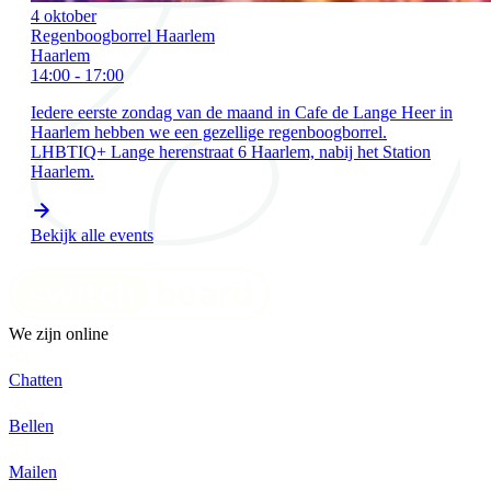
4 oktober
Regenboogborrel Haarlem
Haarlem
14:00 - 17:00
Iedere eerste zondag van de maand in Cafe de Lange Heer in
Haarlem hebben we een gezellige regenboogborrel.
LHBTIQ+ Lange herenstraat 6 Haarlem, nabij het Station
Haarlem.
Bekijk alle events
We zijn online
Chatten
Bellen
Mailen