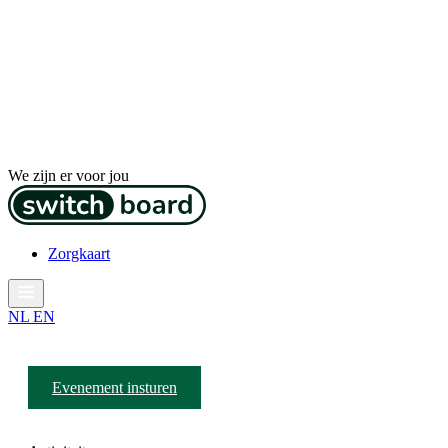
We zijn er voor jou
Zorgkaart
NL
EN
Evenement insturen