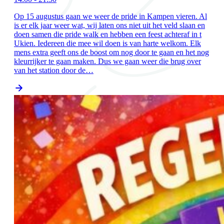
Op 15 augustus gaan we weer de pride in Kampen vieren. Al
is er elk jaar weer wat, wij laten ons niet uit het veld slaan en
doen samen die pride walk en hebben een feest achteraf in t
Ukien. Iedereen die mee wil doen is van harte welkom. Elk
mens extra geeft ons de boost om nog door te gaan en het nog
kleurrijker te gaan maken. Dus we gaan weer die brug over
van het station door de…