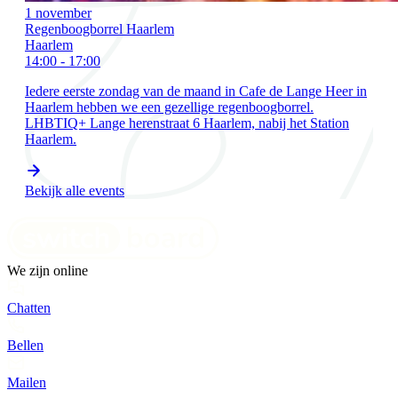
1 november
Regenboogborrel Haarlem
Haarlem
14:00 - 17:00
Iedere eerste zondag van de maand in Cafe de Lange Heer in
Haarlem hebben we een gezellige regenboogborrel.
LHBTIQ+ Lange herenstraat 6 Haarlem, nabij het Station
Haarlem.
Bekijk alle events
We zijn online
Chatten
Bellen
Mailen