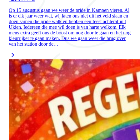
Op 15 augustus gaan we weer de pride in Kampen vieren. Al
is er elk jaar weer wat, wij laten ons niet uit het veld slaan en
doen samen die pride walk en hebben een feest achteraf in t
Ukien. Iedereen die mee wil doen is van harte welkom. Elk
mens extra geeft ons de boost om nog door te gaan en het nog
kleurrijker te gaan maken. Dus we gaan weer die brug over
van het station door de…