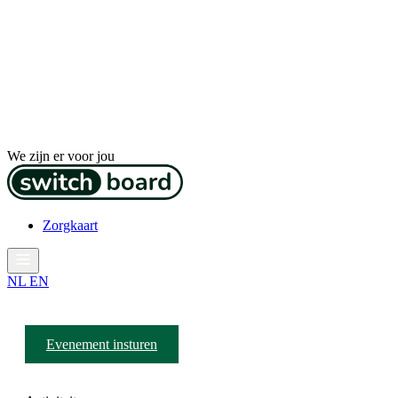
We zijn er voor jou
Zorgkaart
NL
EN
Evenement insturen