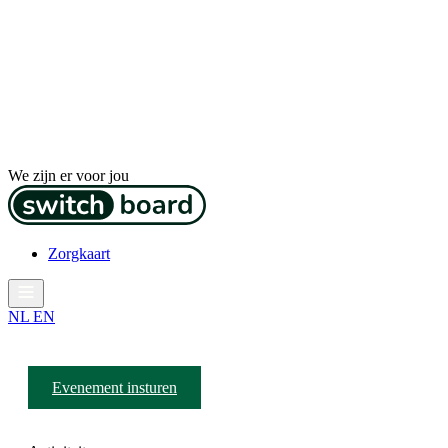
We zijn er voor jou
Zorgkaart
NL
EN
Evenement insturen