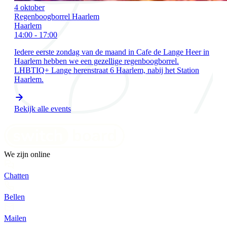
4 oktober
Regenboogborrel Haarlem
Haarlem
14:00 - 17:00
Iedere eerste zondag van de maand in Cafe de Lange Heer in
Haarlem hebben we een gezellige regenboogborrel.
LHBTIQ+ Lange herenstraat 6 Haarlem, nabij het Station
Haarlem.
Bekijk alle events
We zijn online
Chatten
Bellen
Mailen