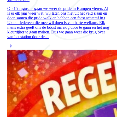
Op 15 augustus gaan we weer de pride in Kampen vieren. Al
is er elk jaar weer wat, wij laten ons niet uit het veld slaan en
doen samen die pride walk en hebben een feest achteraf in t
Ukien. Iedereen die mee wil doen is van harte welkom. Elk
mens extra geeft ons de boost om nog door te gaan en het nog
kleurrijker te gaan maken. Dus we gaan weer die brug over
van het station door de…