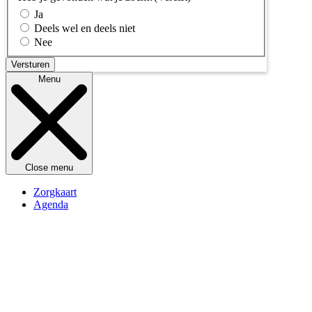
Ja
Deels wel en deels niet
Nee
Menu
Close menu
Zorgkaart
Agenda
Kennisbank
Openingstijden
Over Switchboard
Contact
Doneren
Vrijwilliger worden
Veelgestelde vragen