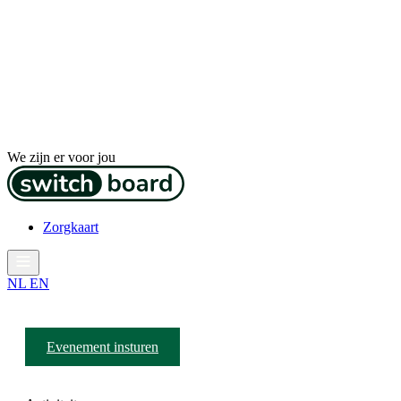
We zijn er voor jou
Zorgkaart
NL
EN
Evenement insturen