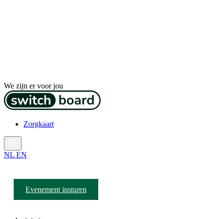
We zijn er voor jou
Zorgkaart
NL
EN
Evenement insturen