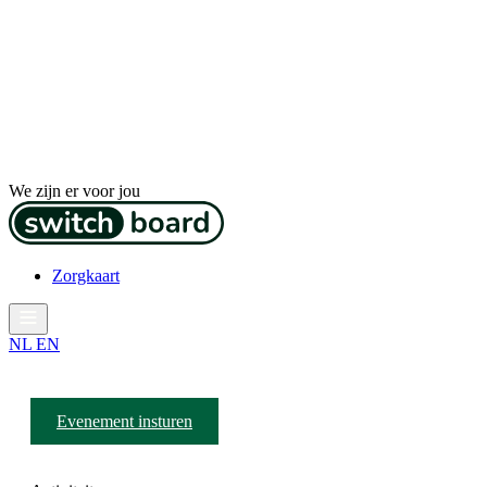
We zijn er voor jou
Zorgkaart
NL
EN
Evenement insturen