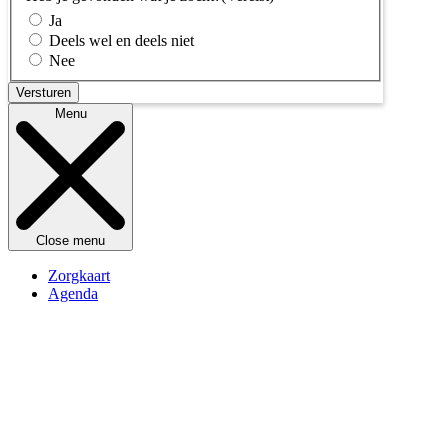
Ja
Deels wel en deels niet
Nee
Menu
Close menu
Zorgkaart
Agenda
Kennisbank
Openingstijden
Over Switchboard
Contact
Doneren
Vrijwilliger worden
Veelgestelde vragen