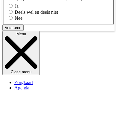
Ja
Deels wel en deels niet
Nee
Menu
Close menu
Zorgkaart
Agenda
Kennisbank
Openingstijden
Over Switchboard
Contact
Doneren
Vrijwilliger worden
Veelgestelde vragen