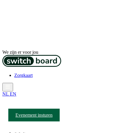
We zijn er voor jou
Zorgkaart
NL
EN
Evenement insturen