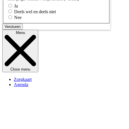
Ja
Deels wel en deels niet
Nee
Menu
Close menu
Zorgkaart
Agenda
Kennisbank
Openingstijden
Over Switchboard
Contact
Doneren
Vrijwilliger worden
Veelgestelde vragen