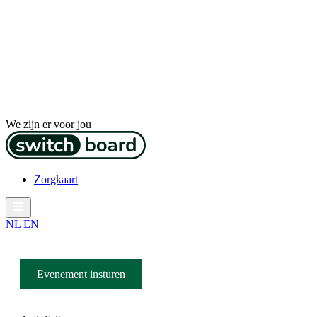
We zijn er voor jou
Zorgkaart
NL
EN
Evenement insturen