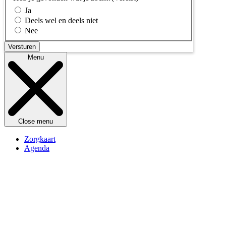
Ja
Deels wel en deels niet
Nee
Menu
Close menu
Zorgkaart
Agenda
Kennisbank
Openingstijden
Over Switchboard
Contact
Doneren
Vrijwilliger worden
Veelgestelde vragen