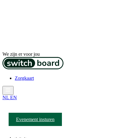
We zijn er voor jou
Zorgkaart
NL
EN
Evenement insturen