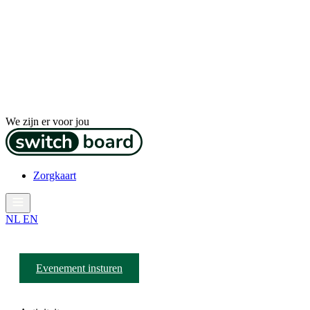
We zijn er voor jou
Zorgkaart
NL
EN
Evenement insturen