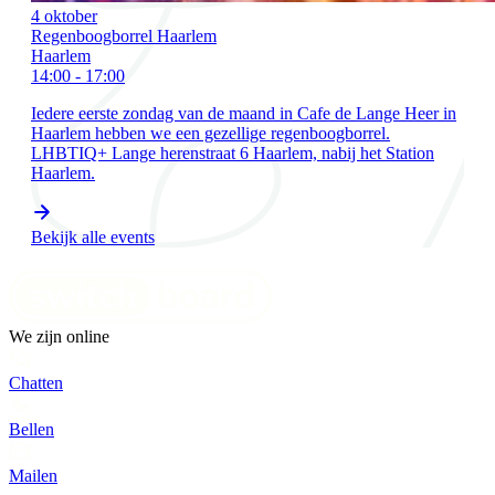
4 oktober
Regenboogborrel Haarlem
Haarlem
14:00 - 17:00
Iedere eerste zondag van de maand in Cafe de Lange Heer in
Haarlem hebben we een gezellige regenboogborrel.
LHBTIQ+ Lange herenstraat 6 Haarlem, nabij het Station
Haarlem.
Bekijk alle events
We zijn online
Chatten
Bellen
Mailen