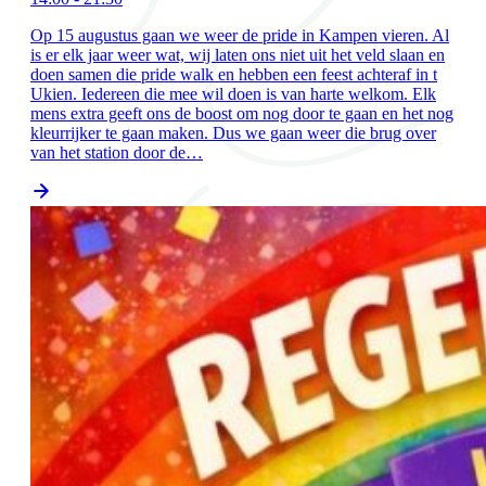
Op 15 augustus gaan we weer de pride in Kampen vieren. Al
is er elk jaar weer wat, wij laten ons niet uit het veld slaan en
doen samen die pride walk en hebben een feest achteraf in t
Ukien. Iedereen die mee wil doen is van harte welkom. Elk
mens extra geeft ons de boost om nog door te gaan en het nog
kleurrijker te gaan maken. Dus we gaan weer die brug over
van het station door de…