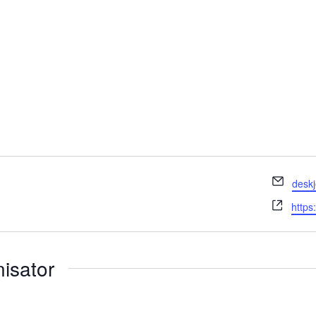
E-
desk
mail
Webs
https
isator