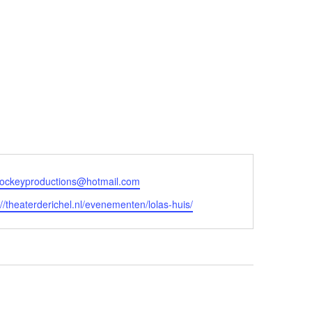
jockeyproductions@hotmail.com
ite
://theaterderichel.nl/evenementen/lolas-huis/