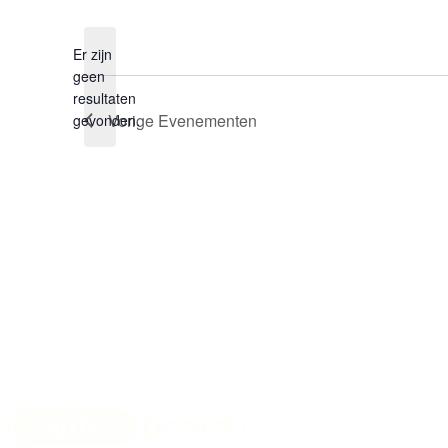
een
datum.
Er zijn
geen
Bericht
resultaten
Vorige
Evenementen
gevonden.