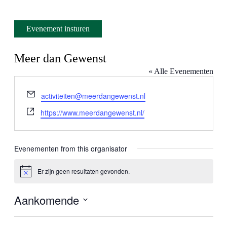
Evenement insturen
Meer dan Gewenst
« Alle Evenementen
E-
activiteiten@meerdangewenst.nl
mail
Website
https://www.meerdangewenst.nl/
Evenementen from this organisator
Er zijn geen resultaten gevonden.
Bericht
Aankomende
Selecteer
een