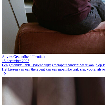
Advies
Gezondheid
Identiteit
15 december 2025
Een geschikte lhbti+ (vriendelijke) therapeut vinden: waar kan je op l
Het kiezen van een therapeut kan een moeilijke taak zijn, vooral als