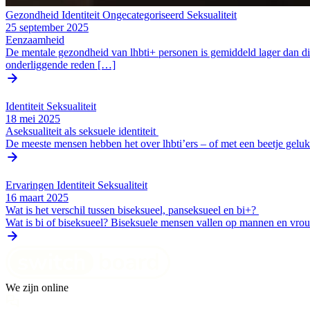
Gezondheid
Identiteit
Ongecategoriseerd
Seksualiteit
25 september 2025
Eenzaamheid
De mentale gezondheid van lhbti+ personen is gemiddeld lager dan die
onderliggende reden […]
Identiteit
Seksualiteit
18 mei 2025
Aseksualiteit als seksuele identiteit
De meeste mensen hebben het over lhbti’ers – of met een beetje geluk
Ervaringen
Identiteit
Seksualiteit
16 maart 2025
Wat is het verschil tussen biseksueel, panseksueel en bi+?
Wat is bi of biseksueel? Biseksuele mensen vallen op mannen en vrouw
We zijn online