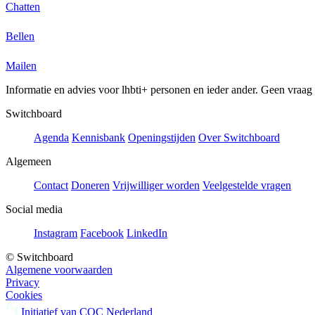
Chatten
Bellen
Mailen
Informatie en advies voor lhbti+ personen en ieder ander. Geen vraag of
Switchboard
Agenda
Kennisbank
Openingstijden
Over Switchboard
Algemeen
Contact
Doneren
Vrijwilliger worden
Veelgestelde vragen
Social media
Instagram
Facebook
LinkedIn
© Switchboard
Algemene voorwaarden
Privacy
Cookies
Initiatief van COC Nederland