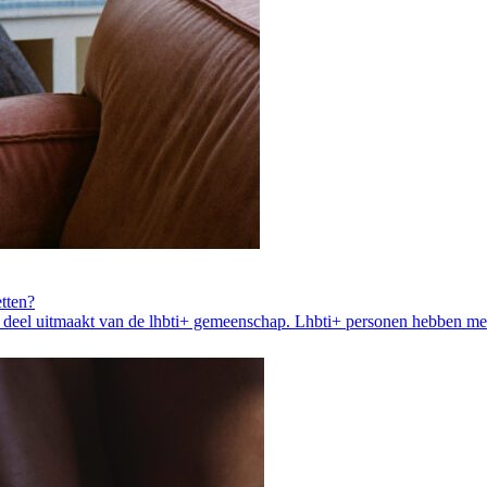
etten?
 je deel uitmaakt van de lhbti+ gemeenschap. Lhbti+ personen hebben me