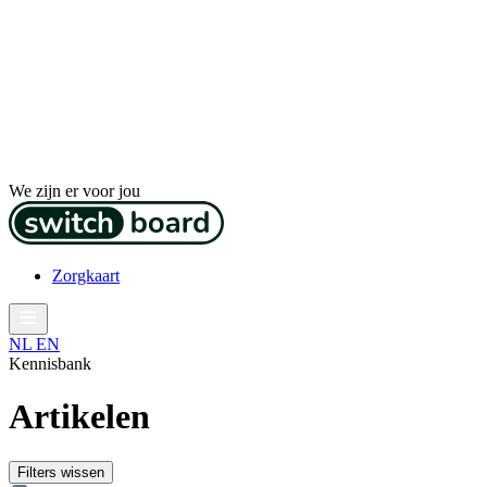
We zijn er voor jou
Zorgkaart
NL
EN
Kennisbank
Artikelen
Filters wissen