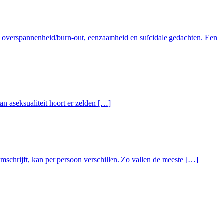
e, overspannenheid/burn-out, eenzaamheid en suïcidale gedachten. Een
n aseksualiteit hoort er zelden […]
mschrijft, kan per persoon verschillen. Zo vallen de meeste […]